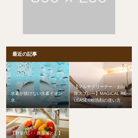
最近の記事
【マルチクリーナー・お掃
水素が抜けない水素イオン
除スプレー】MAGICAL RE
水
LEASE®︎粉洗剤の使い方
【野菜洗い・農薬落とし】