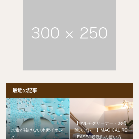
最近の記事
【マルチクリーナー・お掃
水素が抜けない水素イオン
除スプレー】MAGICAL RE
水
LEASE®︎粉洗剤の使い方